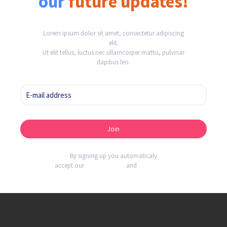
our
future updates!
Lorem ipsum dolor sit amet, consectetur adipiscing
elit.
Ut elit tellus, luctus nec ullamcorper mattis, pulvinar
dapibus leo.
By signing up you automaticaly
accept our
Privacy Policy
and
Terms of use