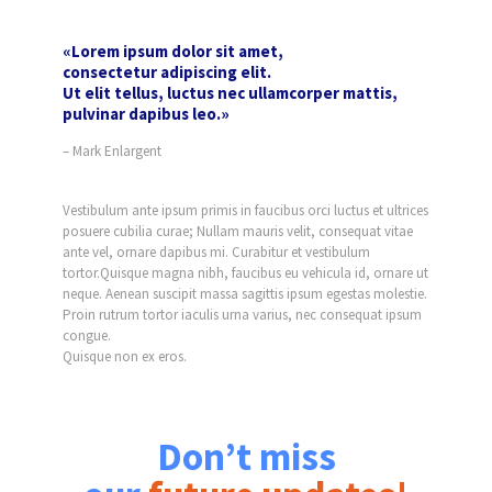
«Lorem ipsum dolor sit amet,
consectetur adipiscing elit.
Ut elit tellus, luctus nec ullamcorper mattis,
pulvinar dapibus leo.»
– Mark Enlargent
Vestibulum ante ipsum primis in faucibus orci luctus et ultrices
posuere cubilia curae; Nullam mauris velit, consequat vitae
ante vel, ornare dapibus mi. Curabitur et vestibulum
tortor.Quisque magna nibh, faucibus eu vehicula id, ornare ut
neque. Aenean suscipit massa sagittis ipsum egestas molestie.
Proin rutrum tortor iaculis urna varius, nec consequat ipsum
congue.
Quisque non ex eros.
Don’t miss